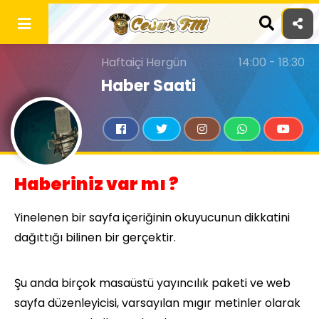
Skip
to
content
Haftaiçi Hergün
14:00 - 18:30
Haber Saati
Haberiniz var mı ?
Yinelenen bir sayfa içeriğinin okuyucunun dikkatini
dağıttığı bilinen bir gerçektir.
Şu anda birçok masaüstü yayıncılık paketi ve web
sayfa düzenleyicisi, varsayılan mıgır metinler olarak