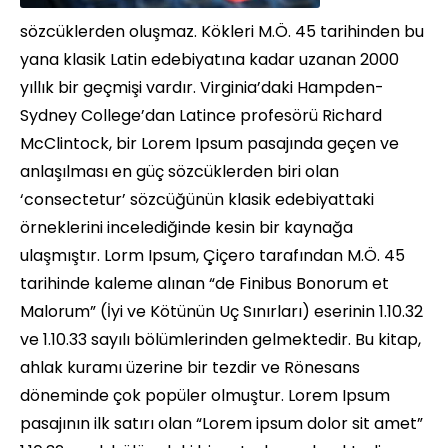
sözcüklerden oluşmaz. Kökleri M.Ö. 45 tarihinden bu
yana klasik Latin edebiyatına kadar uzanan 2000
yıllık bir geçmişi vardır. Virginia’daki Hampden-
Sydney College’dan Latince profesörü Richard
McClintock, bir Lorem Ipsum pasajında geçen ve
anlaşılması en güç sözcüklerden biri olan
‘consectetur’ sözcüğünün klasik edebiyattaki
örneklerini incelediğinde kesin bir kaynağa
ulaşmıştır. Lorm Ipsum, Çiçero tarafından M.Ö. 45
tarihinde kaleme alınan “de Finibus Bonorum et
Malorum” (İyi ve Kötünün Uç Sınırları) eserinin 1.10.32
ve 1.10.33 sayılı bölümlerinden gelmektedir. Bu kitap,
ahlak kuramı üzerine bir tezdir ve Rönesans
döneminde çok popüler olmuştur. Lorem Ipsum
pasajının ilk satırı olan “Lorem ipsum dolor sit amet”